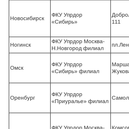
ФКУ Упрдор
Добро
Новосибирск
«Сибирь»
111
ФКУ Упрдор Москва-
Ногинск
пл.Лен
Н.Новгород филиал
ФКУ Упрдор
Марш
Омск
«Сибирь» филиал
Жуков
ФКУ Упрдор
Оренбург
Самол
«Приуралье» филиал
ФКУ Упрдор Москва-
Комсо