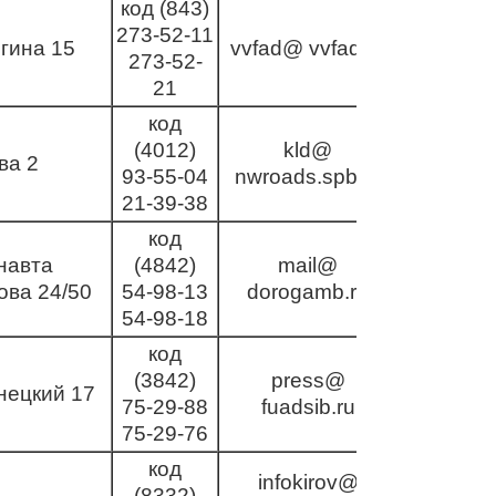
код (843)
273-52-11
гина 15
vvfad@ vvfad.ru
273-52-
21
код
(4012)
kld@
ва 2
93-55-04
nwroads.spb.ru
21-39-38
код
навта
(4842)
mail@
ова 24/50
54-98-13
dorogamb.ru
54-98-18
код
(3842)
press@
нецкий 17
75-29-88
fuadsib.ru
75-29-76
код
infokirov@
(8332)