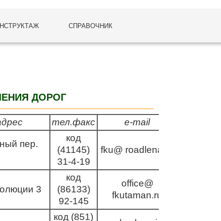
НСТРУКТАЖ
СПРАВОЧНИК
ЛЕНИЯ ДОРОГ
адрес
тел.факс
e-mail
код
ный пер.
(41145)
fku@ roadlena.ru
31-4-19
код
office@
волюции 3
(86133)
fkutaman.ru
92-145
код (851)