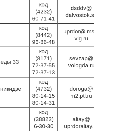
код
dsddv@
(4232)
dalvostok.su
60-71-41
код
uprdor@ msk-
(8442)
vlg.ru
96-86-48
код
(8171)
sevzap@
беды 33
72-37-55
vologda.ru
72-37-13
код
никидзе
(4732)
doroga@
80-14-15
m2.ptl.ru
80-14-31
код
(38822)
altay@
6-30-30
uprdoraltay.ru