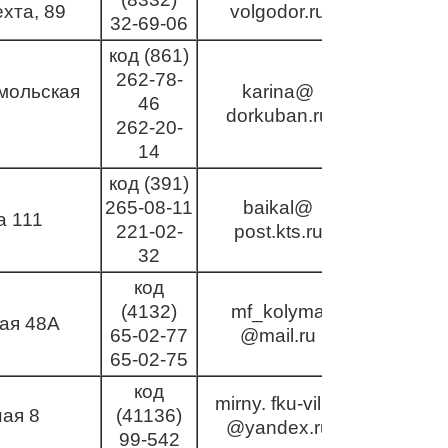
хта, 89
volgodor.ru
32-69-06
код (861)
262-78-
мольская
karina@
46
dorkuban.ru
262-20-
14
код (391)
265-08-11
baikal@
а 111
221-02-
post.kts.ru
32
код
(4132)
mf_kolyma
ая 48А
65-02-77
@mail.ru
65-02-75
код
mirny. fku-viluy
ая 8
(41136)
@yandex.ru
99-542