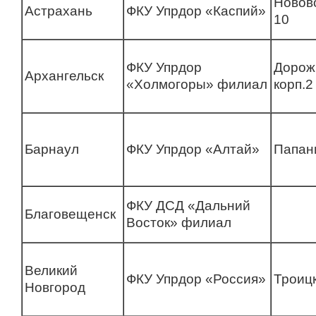
Новов
Астрахань
ФКУ Упрдор «Каспий»
10
ФКУ Упрдор
Дорож
Архангельск
«Холмогоры» филиал
корп.2
Барнаул
ФКУ Упрдор «Алтай»
Папан
ФКУ ДСД «Дальний
Благовещенск
Восток» филиал
Великий
ФКУ Упрдор «Россия»
Троицк
Новгород