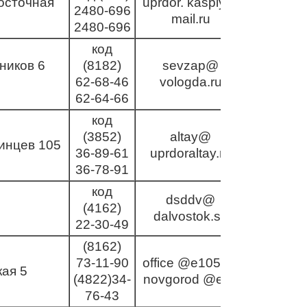
осточная
uprdor. kaspiy@
2480-696
mail.ru
2480-696
код
ников 6
(8182)
sevzap@
62-68-46
vologda.ru
62-64-66
код
(3852)
altay@
инцев 105
36-89-61
uprdoraltay.ru
36-78-91
код
dsddv@
(4162)
dalvostok.su
22-30-49
(8162)
73-11-90
office @e105.ru;
ая 5
(4822)34-
novgorod @e10
76-43