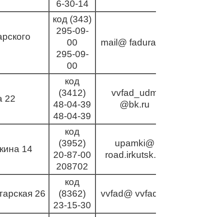
6-30-14
код (343)
295-09-
арского
00
mail@ fadural.ru
295-09-
00
код
(3412)
vvfad_udm
а 22
48-04-39
@bk.ru
48-04-39
код
(3952)
upamki@
кина 14
20-87-00
road.irkutsk.ru
208702
код
тарская 26
(8362)
vvfad@ vvfad.ru
23-15-30