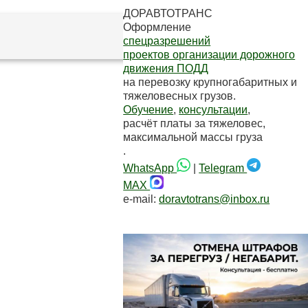
ДОРАВТОТРАНС
Оформление
спецразрешений
проектов организации дорожного
движения ПОДД
на перевозку крупногабаритных и
тяжеловесных грузов.
Обучение
,
консультации
,
расчёт платы за тяжеловес,
максимальной массы груза
.
WhatsApp
|
Telegram
MAX
e-mail:
doravtotrans@inbox.ru