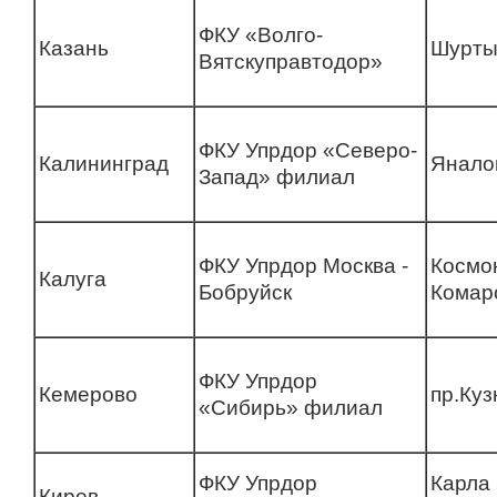
ФКУ «Волго-
Казань
Шурты
Вятскуправтодор»
ФКУ Упрдор «Северо-
Калининград
Янало
Запад» филиал
ФКУ Упрдор Москва -
Космо
Калуга
Бобруйск
Комар
ФКУ Упрдор
Кемерово
пр.Куз
«Сибирь» филиал
ФКУ Упрдор
Карла
Киров