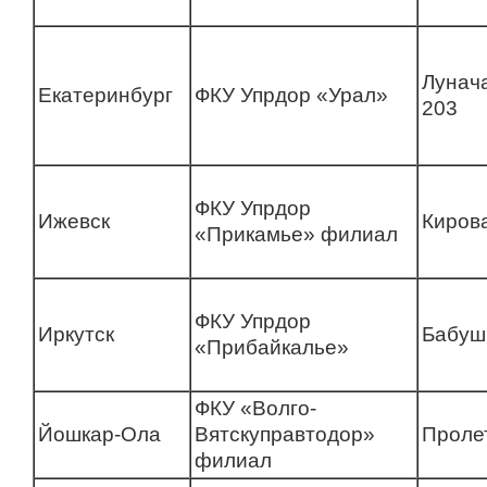
Лунач
Екатеринбург
ФКУ Упрдор «Урал»
203
ФКУ Упрдор
Ижевск
Киров
«Прикамье» филиал
ФКУ Упрдор
Иркутск
Бабуш
«Прибайкалье»
ФКУ «Волго-
Йошкар-Ола
Вятскуправтодор»
Проле
филиал