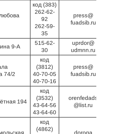
код (383)
262-62-
любова
press@
92
fuadsib.ru
262-59-
35
515-62-
uprdor@
ина 9-А
30
udmnn.ru
код
ала
(3812)
press@
а 74/2
40-70-05
fuadsib.ru
40-70-16
код
(3532)
orenfedads
ётная 194
43-64-56
@list.ru
43-64-60
код
(4862)
мольская
doroga