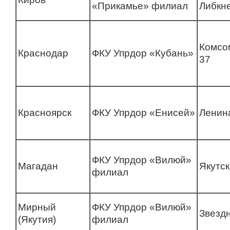
«Прикамье» филиал
Либкне
Комсо
Краснодар
ФКУ Упрдор «Кубань»
37
Красноярск
ФКУ Упрдор «Енисей»
Ленин
ФКУ Упрдор «Вилюй»
Магадан
Якутск
филиал
Мирный
ФКУ Упрдор «Вилюй»
Звездн
(Якутия)
филиал