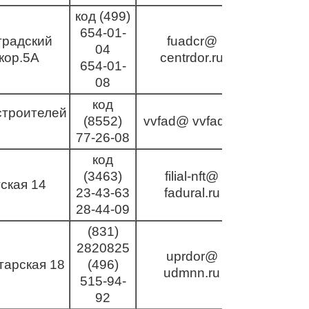
код (499)
654-01-
градский
fuadcr@
04
 кор.5А
centrdor.ru
654-01-
08
код
строителей
(8552)
vvfad@ vvfad.ru
77-26-08
код
(3463)
filial-nft@
ская 14
23-43-63
fadural.ru
28-44-09
(831)
2820825
uprdor@
тарская 18
(496)
udmnn.ru
515-94-
92